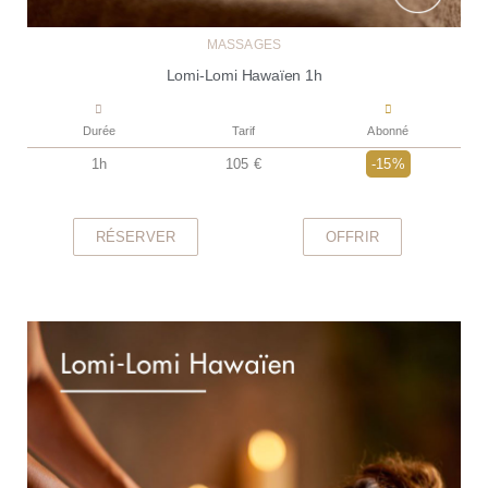
MASSAGES
Lomi-Lomi Hawaïen 1h
Durée
Tarif
Abonné
1h
105 €
-15%
RÉSERVER
OFFRIR