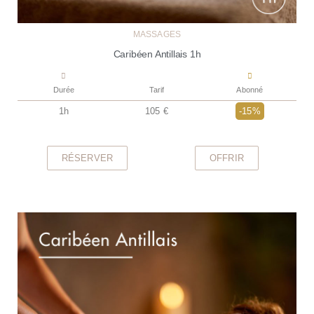
MASSAGES
Caribéen Antillais 1h
Durée
Tarif
Abonné
1h
105 €
-15%
RÉSERVER
OFFRIR