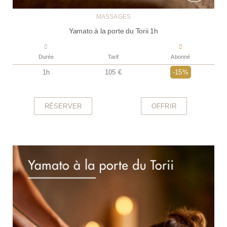
MASSAGES
Yamato à la porte du Torii 1h
Durée
Tarif
Abonné
1h
105 €
-15%
RÉSERVER
OFFRIR