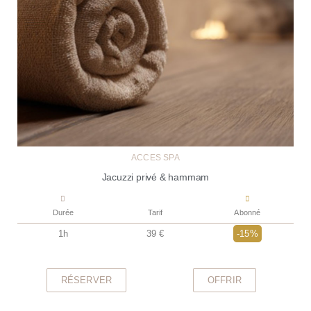
ACCÈS SPA
Jacuzzi privé & hammam
Durée
Tarif
Abonné
1h
39 €
-15%
RÉSERVER
OFFRIR