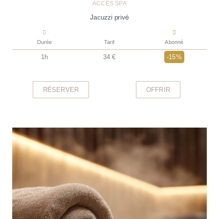
ACCÈS SPA
Jacuzzi privé
Durée
Tarif
Abonné
1h
34 €
-15%
RÉSERVER
OFFRIR