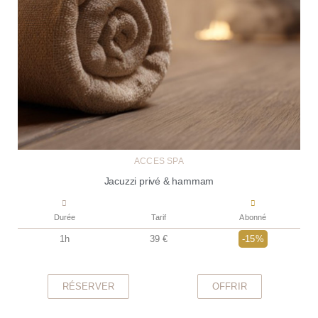
ACCÈS SPA
Jacuzzi privé & hammam
Durée
Tarif
Abonné
1h
39 €
-15%
RÉSERVER
OFFRIR