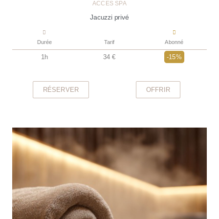
ACCÈS SPA
Jacuzzi privé
Durée
Tarif
Abonné
1h
34 €
-15%
RÉSERVER
OFFRIR