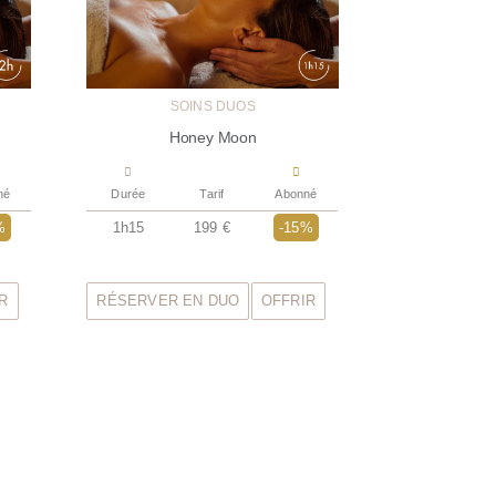
SOINS DUOS
Honey Moon
né
Durée
Tarif
Abonné
%
1h15
199 €
-15%
R
RÉSERVER EN DUO
OFFRIR