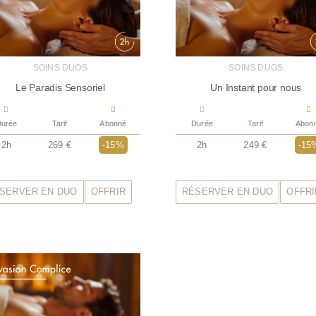
SOINS DUOS
SOINS DUOS
Le Paradis Sensoriel
Un Instant pour nous
urée
Tarif
Abonné
Durée
Tarif
Abon
2h
269 €
-15%
2h
249 €
-15
SERVER EN DUO
OFFRIR
RÉSERVER EN DUO
OFFRI