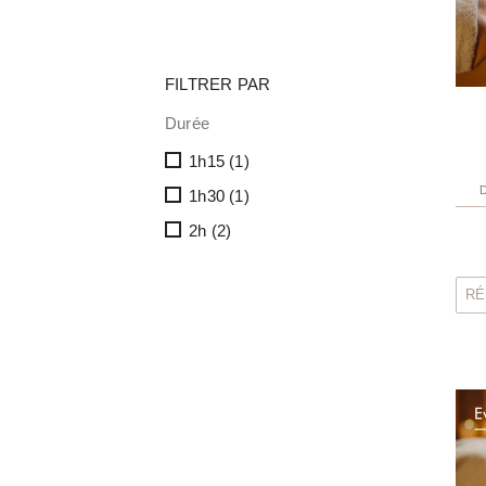
FILTRER PAR
Durée
1h15
(1)
D
1h30
(1)
2h
(2)
RÉ