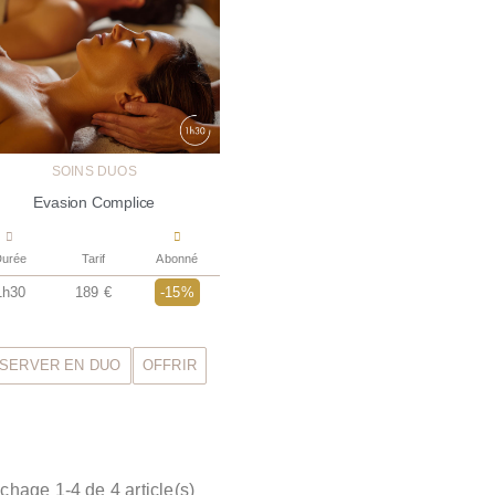
SOINS DUOS
Evasion Complice
urée
Tarif
Abonné
1h30
189 €
-15%
SERVER EN DUO
OFFRIR
ichage 1-4 de 4 article(s)