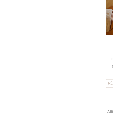
D
RÉ
Aff